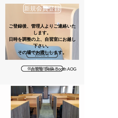
新規会員登録
ご登録後、管理人よりご連絡いた
します。
日時を調整の上、自習室にお越し
下さい。
その場でお渡しします。
お問合せ
VIEW ALL
個人情報の取扱い
自習室 Desk Booth AOG