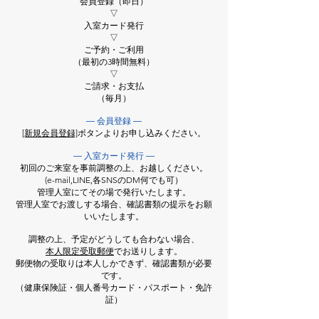
会員登録（即日）
▽
入室カード発行
▽
ご予約・ご利用
（最初の3時間無料）
▽
ご請求・お支払
（毎月）
― 会員登録 ―
[新規会員登録]
ボタンよりお申し込みください。
― 入室カード発行 ―
初回のご来室を事前調整の上、お越しください。
​(e-mail,LINE,各SNSのDM何でも可）
管理人室にてその場で発行いたします。
管理人室でお渡しする場合、確認書類の提示をお願
いいたします。
調整の上、予定がどうしても合わない場合、
本人限定受取郵便
でお送りします。
郵便物の受取りは本人しかできず、確認書類が必要
です。
（健康保険証・個人番号カード・パスポート・免許
証）