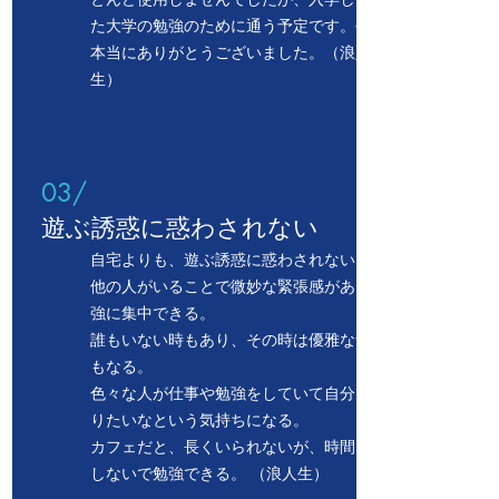
た大学の勉強のために通う予定です。今まで
本当にありがとうございました。
（浪人
生）
03/
​遊ぶ誘惑に惑わされない
自宅よりも、遊ぶ誘惑に惑わされない。
他の人がいることで微妙な緊張感があって勉
強に集中できる。
誰もいない時もあり、その時は優雅な気分に
もなる。
色々な人が仕事や勉強をしていて自分も頑張
りたいなという気持ちになる。
カフェだと、長くいられないが、時間を気に
しないで勉強できる。 （浪人生）