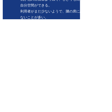
自分空間ができる。
利用者がまだ少ないようで、隣の席に誰もい
ないことが多い。
（高校生）
01/
​勉強場所に活用
資格取得の勉強場所がないという人にお勧め
です。
学生ばかりということはなく、少ないですが
社会人も来ており励みになります。
夜を中心に使っています。夜間は誰もいない
時もあり、空いて占有のようにできる日が特