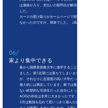
は連絡が入り、支払いの疑問点が解決できま
した。
カードの受け取りがホームページで把握でき
なかったのですが、簡単でした。（高校生）
06/
家より集中できる
春から国際基督教大学に進学することになり
ました。
第1志望には落ちてしまいました
が、それなりに志望度の高い大学だったので
個人的には満足しています。
家では集中でき
ない絶望的な宅浪生だった自分にとって、
AOGの存在は非常に大きかったです。
3月は勉強を忘れて思いっきり遊んだのでほ
とんど使用しませんでしたが、入学したらま