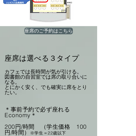
座席のご予約はこちら
座席は選べる３タイプ
カフェでは長時間が気が引ける。
図書館の自習室では席の取り合いに
なる。
とにかく安く、でも確実に席をとり
たい。
＊事前予約で必ず座れる
Economy＊
200円/時間 （学生価格 100
円/時間）
※学生＝22歳以下