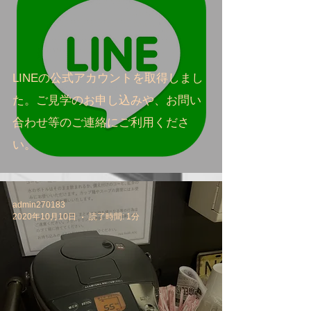
LINEの公式アカウントを取得しまし
た。ご見学のお申し込みや、お問い
合わせ等のご連絡にご利用くださ
い。
admin270183
2020年10月10日
読了時間: 1分